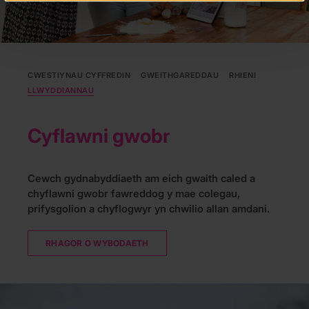
CWESTIYNAU CYFFREDIN
GWEITHGAREDDAU
RHIENI
LLWYDDIANNAU
Cyflawni gwobr
Cewch gydnabyddiaeth am eich gwaith caled a
chyflawni gwobr fawreddog y mae colegau,
prifysgolion a chyflogwyr yn chwilio allan amdani.
RHAGOR O WYBODAETH