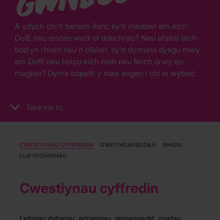
A ydych chi'n berson ifanc sy'n meddwl am eich
DofE neu eisoes wedi ei ddechrau? Neu efallai eich
bod yn rhiant neu'n ofalwr, sy'n dymuno dysgu mwy
am DofE neu helpu eich mab neu ferch drwy eu
rhaglen? Dyma bopeth y mae angen i chi ei wybod.
Take me to...
CWESTIYNAU CYFFREDIN
GWEITHGAREDDAU
RHIENI
LLWYDDIANNAU
Cwestiynau cyffredin
Lefelau dyfarnu, adrannau, amseroedd, costau,