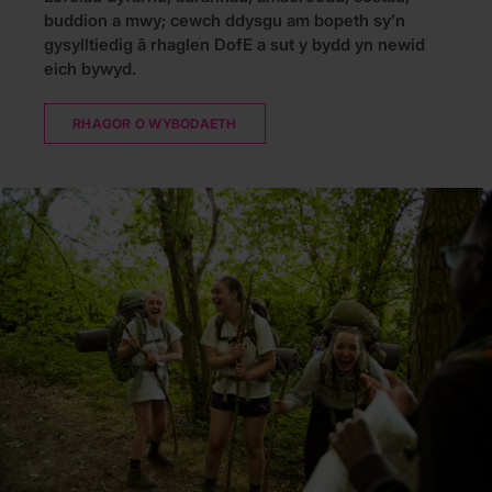
buddion a mwy; cewch ddysgu am bopeth sy’n
gysylltiedig â rhaglen DofE a sut y bydd yn newid
eich bywyd.
RHAGOR O WYBODAETH