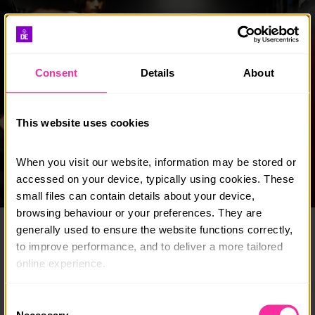
Consent
Details
About
This website uses cookies
When you visit our website, information may be stored or 
accessed on your device, typically using cookies. These 
small files can contain details about your device, 
browsing behaviour or your preferences. They are 
generally used to ensure the website functions correctly, 
CWESTIYNAU CYFFREDIN
GWEITHGAREDDAU
RHIENI
to improve performance, and to deliver a more tailored 
LLWYDDIANNAU
online experience.
Rhieni a gofalwyr
The information collected through cookies does not 
Consent
usually identify you directly, but it can help us provide 