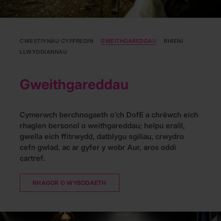
CWESTIYNAU CYFFREDIN
GWEITHGAREDDAU
RHIENI
LLWYDDIANNAU
Gweithgareddau
Cymerwch berchnogaeth o’ch DofE a chrëwch eich
rhaglen bersonol o weithgareddau; helpu eraill,
gwella eich ffitrwydd, datblygu sgiliau, crwydro
cefn gwlad, ac ar gyfer y wobr Aur, aros oddi
cartref.
RHAGOR O WYBODAETH