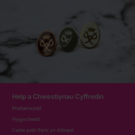
Help a Chwestiynau Cyffredin
Preifatrwydd
Hygyrchedd
Cadw pobl ifanc yn ddiogel