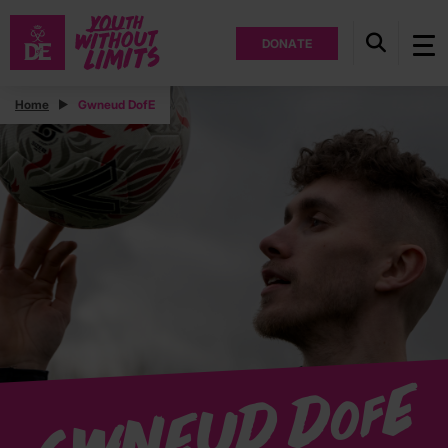
DONATE
Home
Gwneud DofE
E
Gwneud D
of