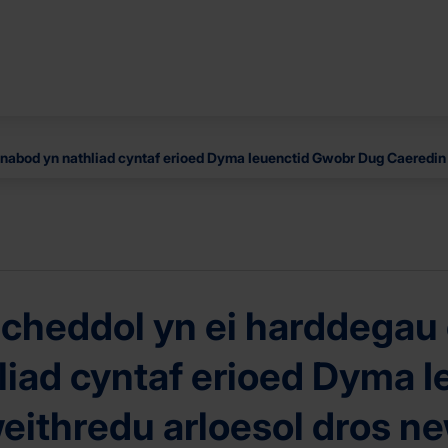
dnabod yn nathliad cyntaf erioed Dyma Ieuenctid Gwobr Dug Caeredin
eddol yn ei harddegau o’r
iad cyntaf erioed Dyma 
eithredu arloesol dros n