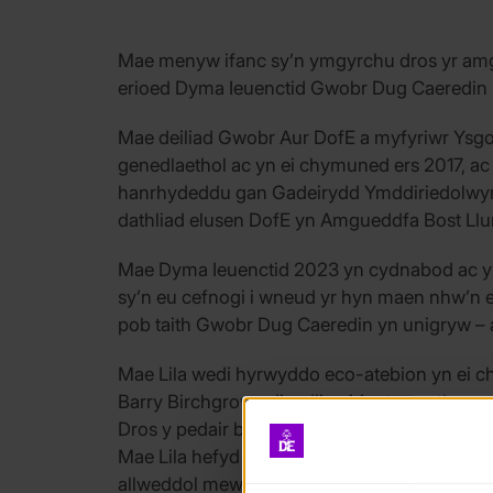
Mae menyw ifanc sy’n ymgyrchu dros yr amgy
erioed Dyma Ieuenctid Gwobr Dug Caeredin 
Mae deiliad Gwobr Aur DofE a myfyriwr Ysgo
genedlaethol ac yn ei chymuned ers 2017, ac y
hanrhydeddu gan Gadeirydd Ymddiriedolwyr
dathliad elusen DofE yn Amgueddfa Bost Ll
Mae Dyma Ieuenctid 2023 yn cydnabod ac yn d
sy’n eu cefnogi i wneud yr hyn maen nhw’n 
pob taith Gwobr Dug Caeredin yn unigryw –
Mae Lila wedi hyrwyddo eco-atebion yn ei 
Barry Birchgrove, disodli peiriant gwerthu cy
Dros y pedair blynedd diwethaf, mae Lila wedi
Mae Lila hefyd yn aelod o Fwrdd Ieuenctid 
allweddol mewn
deiseb genedlaethol
yn galw