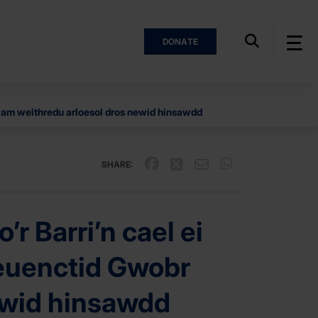
DONATE
 am weithredu arloesol dros newid hinsawdd
SHARE:
 Barri’n cael ei
Ieuenctid Gwobr
ewid hinsawdd