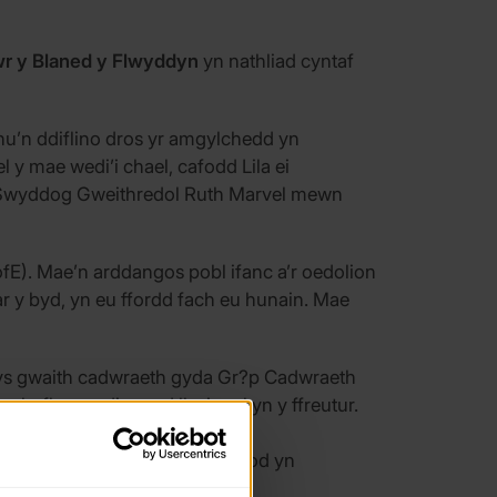
r y Blaned y Flwyddyn
yn nathliad cyntaf
u’n ddiflino dros yr amgylchedd yn
 y mae wedi’i chael, cafodd Lila ei
f Swyddog Gweithredol Ruth Marvel mewn
E). Mae’n arddangos pobl ifanc a’r oedolion
 y byd, yn eu ffordd fach eu hunain. Mae
wys gwaith cadwraeth gyda Gr?p Cadwraeth
a chyflwyno diwrnod llysieuol yn y ffreutur.
fyrwyr.
nctid i Gymru. Mae hi wedi bod yn