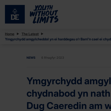
Home
The Latest
Ymgyrchydd amgylcheddol yn ei harddegau o’r Barri’n cael ei chy
NEWS
6 Rhagfyr 2023
Ymgyrchydd amgylch
chydnabod yn nathl
Dug Caeredin am w