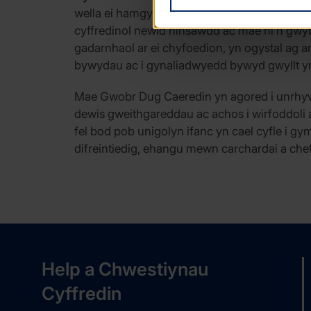
wella ei hamgylchedd lleol ac ethos cyffredino
cyffredinol newid hinsawdd ac mae hi’n gwybo
gadarnhaol ar ei chyfoedion, yn ogystal ag a
bywydau ac i gynaliadwyedd bywyd gwyllt yn 
Mae Gwobr Dug Caeredin yn agored i unrhyw u
dewis gweithgareddau ac achos i wirfoddoli 
fel bod pob unigolyn ifanc yn cael cyfle i
difreintiedig, ehangu mewn carchardai a ch
Help a Chwestiynau
Cyffredin