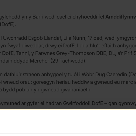
lchedd yn y Barri wedi cael ei chyhoeddi fel
Amddiffynnw
(DofE).
l Uwchradd Esgob Llandaf, Lila Nunn, 17 oed, wedi ymgyrch
n fwyaf diweddar, drwy ei DofE. I ddathlu’r effaith anhygoel
 DofE, Tanni, y Farwnes Grey-Thompson DBE, DL, a’r Pri
undain ddydd Mercher (29 Tachwedd).
athlu’r straeon anhygoel y tu ôl i Wobr Dug Caeredin (Dof
ei wneud orau: goresgyn heriau heddiw a gwneud eu marc ar
 a bydd pob un yn gwneud gwahaniaeth.
chymuned ar gyfer ei hadran Gwirfoddoli DofE – gan gynn
nhyrchion untro yn ei hysgol gyda man ail-lenwi poteli d?r, 
 atal miloedd o boteli plastig rhag cael eu defnyddio gan fy
Cadwch Gymru’n Daclus ac mae’n Llysgennad Hinsawdd Ieue
 ar lywodraeth y DU i gydnabod ffoaduriaid hinsawdd.