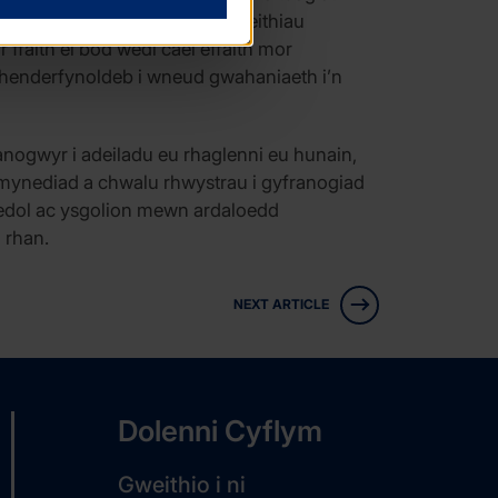
 i wella ei dealltwriaeth o effeithiau
ffaith ei bod wedi cael effaith mor
 phenderfynoldeb i wneud gwahaniaeth i’n
nogwyr i adeiladu eu rhaglenni eu hunain,
 mynediad a chwalu rhwystrau i gyfranogiad
nedol ac ysgolion mewn ardaloedd
 rhan.
NEXT ARTICLE
Dolenni Cyflym
Gweithio i ni