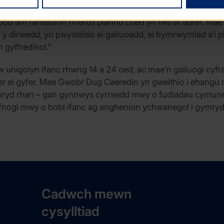
l ei hysgol yn hynod o drawiadol. Mae hi wedi teithio dramor
d am fanteision niferus plannu coed yn nes at adref. Mae’r 
r y dirwedd, yn pwysleisio ei galluoedd, ei hymrwymiad a’i
gyffredinol.”
nigolyn ifanc rhwng 14 a 24 oed, ac mae’n galluogi cyfra
ar ei gyfer. Mae Gwobr Dug Caeredin yn gweithio i ehangu
 gymryd rhan – gan gynnwys cyrraedd mwy o fudiadau cymu
efnogi mwy o bobl ifanc ag anghenion ychwanegol i gymryd
Cadwch mewn
cysylltiad