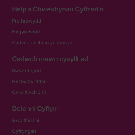
Help a Chwestiynau Cyffredin
Preifatrwydd
Hygyrchedd
Cadw pobl ifanc yn ddiogel
Cadwch mewn cysylltiad
Swyddfeydd
Hysbysfyrddau
Cysylltwch â ni
Dolenni Cyflym
Gweithio i ni
Cyfryngau