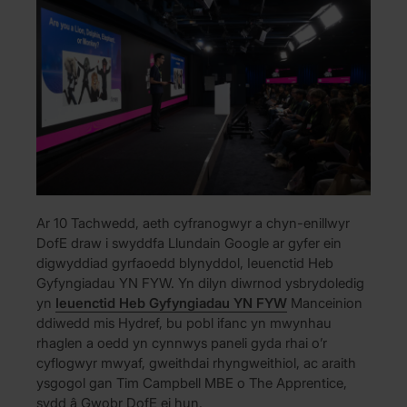
Ar 10 Tachwedd, aeth cyfranogwyr a chyn-enillwyr
DofE draw i swyddfa Llundain Google ar gyfer ein
digwyddiad gyrfaoedd blynyddol, Ieuenctid Heb
Gyfyngiadau YN FYW. Yn dilyn diwrnod ysbrydoledig
yn
Ieuenctid Heb Gyfyngiadau YN FYW
Manceinion
ddiwedd mis Hydref, bu pobl ifanc yn mwynhau
rhaglen a oedd yn cynnwys paneli gyda rhai o’r
cyflogwyr mwyaf, gweithdai rhyngweithiol, ac araith
ysgogol gan Tim Campbell MBE o The Apprentice,
sydd â Gwobr DofE ei hun.