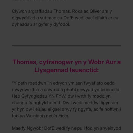
Clywch argraffiadau Thomas, Roka ac Oliver am y
digwyddiad a sut mae eu DofE wedi cael effaith ar eu
dyheadau ar gyfer y dyfodol.
Thomas, cyfranogwr yn y Wobr Aur a
Llysgennad Ieuenctid:
“Y peth roeddwn i’n edrych ymlaen fwyaf ato oedd
rhwydweithio a chwrdd â phobl newydd yn Ieuenctid
Heb Gyfyngiadau YN FYW, dw i wrth fy modd yn
ehangu fy nghylchoedd. Dw i wedi meddwl tipyn am
yr hyn dw i eisiau ei gael drwy fy ngyrfa, ac fe hoffwn i
fod yn Weinidog neu’n Ficer.
Mae fy Ngwobr DofE wedi fy helpu i fod yn arweinydd