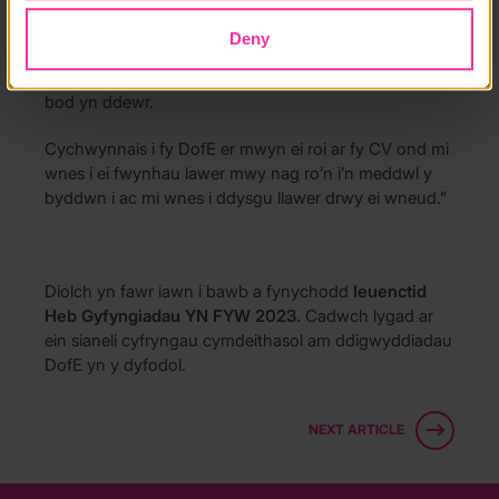
fy nhro cyntaf felly roeddwn i’n edrych ymlaen ato.
Dw i’n meddwl fy mod i eisiau mynd i brifysgol i
Deny
wneud gradd neu wneud rhyw fath o brentisiaeth.
Mae fy DofE wedi fy nysgu am waith tîm, gwytnwch a
bod yn ddewr.
Cychwynnais i fy DofE er mwyn ei roi ar fy CV ond mi
wnes i ei fwynhau lawer mwy nag ro’n i’n meddwl y
byddwn i ac mi wnes i ddysgu llawer drwy ei wneud.”
Diolch yn fawr iawn i bawb a fynychodd
Ieuenctid
Heb Gyfyngiadau YN FYW 2023.
Cadwch lygad ar
ein sianeli cyfryngau cymdeithasol am ddigwyddiadau
DofE yn y dyfodol.
NEXT ARTICLE