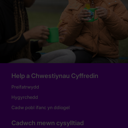
Help a Chwestiynau Cyffredin
Preifatrwydd
Hygyrchedd
Cadw pobl ifanc yn ddiogel
Cadwch mewn cysylltiad