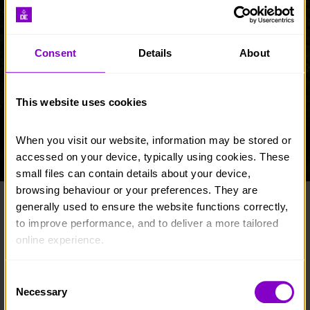
Consent
Details
About
This website uses cookies
When you visit our website, information may be stored or 
accessed on your device, typically using cookies. These 
small files can contain details about your device, 
browsing behaviour or your preferences. They are 
generally used to ensure the website functions correctly, 
PAM DDYLECH GEFNOGI
DIGWYDDIADAU
to improve performance, and to deliver a more tailored 
PARTNERIAETHAU
CYFRANNU
online experience.
Partneriaethau
The information collected through cookies does not 
Consent
usually identify you directly, but it can help us provide 
Necessary
Selection
you with a smoother, more personalised service. 