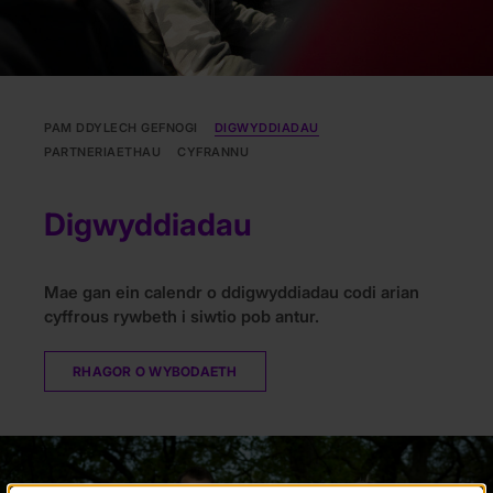
PAM DDYLECH GEFNOGI
DIGWYDDIADAU
PARTNERIAETHAU
CYFRANNU
Digwyddiadau
Mae gan ein calendr o ddigwyddiadau codi arian
cyffrous rywbeth i siwtio pob antur.
RHAGOR O WYBODAETH