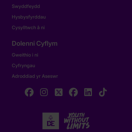
Swyddfeydd
Hysbysfyrddau
Cysylltwch â ni
Dolenni Cyflym
Gweithio i ni
Cyfryngau
Adroddiad yr Aseswr