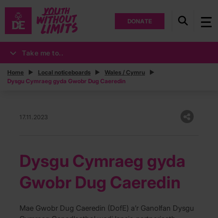
DONATE
Take me to..
Home
Local noticeboards
Wales / Cymru
Dysgu Cymraeg gyda Gwobr Dug Caeredin
17.11.2023
Dysgu Cymraeg gyda
Gwobr Dug Caeredin
Mae Gwobr Dug Caeredin (DofE) a’r Ganolfan Dysgu